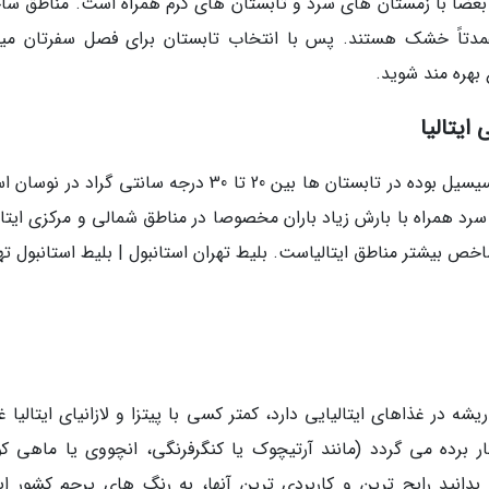
 بعضا با زمستان های سرد و تابستان های گرم همراه است. مناطق سا
مدتاً خشک هستند. پس با انتخاب تابستان برای فصل سفرتان میت
 بهره مند شوید.
ایتالیا
میانگین دما بین 0 در کوه های آلپ و 12 درجه در سیسیل بوده در تابستان ها بین 20 تا 30 درجه سانتی گراد
رد همراه با بارش زیاد باران مخصوصا در مناطق شمالی و مرکزی ایتالی
خص بیشتر مناطق ایتالیاست. بلیط تهران استانبول | بلیط استانبول ته
 در غذاهای ایتالیایی دارد، کمتر کسی با پیتزا و لازانیای ایتالیا غ
کار برده می گردد (مانند آرتیچوک یا کنگرفرنگی، انچووی یا ماهی کو
انید رایج ترین و کاربردی ترین آنها، به رنگ های پرچم کشور ایتا