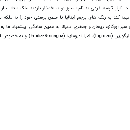
هستند. پیتزا مارگاریتا برای اولین بار در سال 1889 در ناپل توسط فردی به نام اسپوزیتو به افتخار بازدید ملکه ایتالیا، 
یه کند به رنگ های پرچم ایتالیا تا میهن پرستی خود را به ملکه ن
و سبز اورگانو، ریحان و جعفری. دقیقا به همین سادگی. پیشنهاد ما به
این است که در سفر خود به ایتالیا غذاهایی مانند لیگورین (Ligurian)، امیلیا-روماینا (Romagna