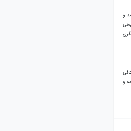
د و
یخی
گری
کافی
ده و