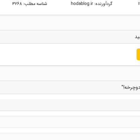
گردآورنده:
hodablog.ir
شناسه مطلب: 3268
ید
وچرخه!"