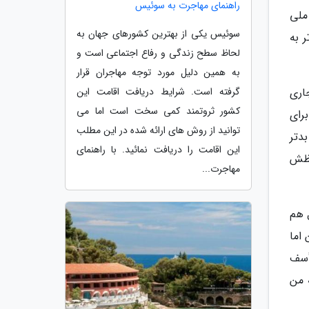
راهنمای مهاجرت به سوئیس
ملی
سوئیس یکی از بهترین کشورهای جهان به
ر به
لحاظ سطح زندگی و رفاع اجتماعی است و
به همین دلیل مورد توجه مهاجران قرار
جاری
گرفته است. شرایط دریافت اقامت این
کشور ثروتمند کمی سخت است اما می
یناتزولا در فصل 18-2017 هم که برای
توانید از روش های ارائه شده در این مطلب
دتر
این اقامت را دریافت نمائید. با راهنمای
فظش
مهاجرت...
ل هم
اما
أسف
 من