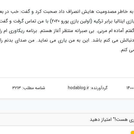
 او به خاطر مصدومیت هایش انصراف داد صحبت کرد و گفت: خب در ب
شرها خیری است. مورینیو (سرمربی رم) روز قبل از بازی ایتالیا برابر ترکیه (اولین بازی یورو 2020) با من تماس
م آماده ام مربی. بی صبرانه منتظر آغاز هستم. برنامه ریکاوری ام را
دنبالش می کنم باشد. این به من یاری می نماید. من صدای بدنم را
ی کنم.
گردآورنده:
hodablog.ir
شناسه مطلب: 3213
یری هست!" امتیاز دهید