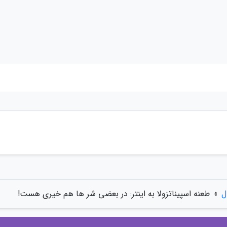
ل
»
طعنه اسپیناتزولا به اینتر: در بعضی شر ها هم خیری هست!