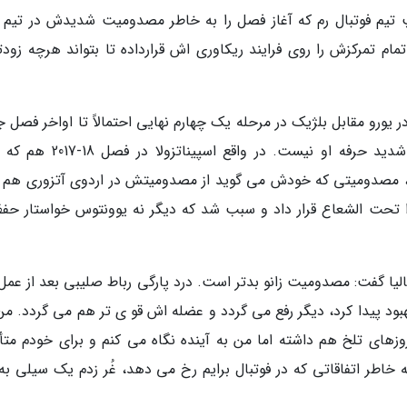
 چپ تیم فوتبال رم که آغاز فصل را به خاطر مصدومیت شدیدش در تیم 
ت، می گوید تمام تمرکزش را روی فرایند ریکاوری اش قرارداده تا بتواند هرچه زودت
دون آشیل در یورو مقابل بلژیک در مرحله یک چهارم نهایی احتمالاً تا اواخر فصل 
خانه نشین خواهد بود. این اما تنها مصدومیت شدید حرفه او نیست. در واقع اسپ
، مصدومیتی که خودش می گوید از مصدومیتش در اردوی آتزوری هم ب
را تحت الشعاع قرار داد و سبب شد که دیگر نه یوونتوس خواستار ح
ایتالیا گفت: مصدومیت زانو بدتر است. درد پارگی رباط صلیبی بعد از عم
بود پیدا کرد، دیگر رفع می گردد و عضله اش قو ی تر هم می گردد. من 
وزهای تلخ هم داشته اما من به آینده نگاه می کنم و برای خودم مت
ه خاطر اتفاقاتی که در فوتبال برایم رخ می دهد، غُر زدم یک سیلی به