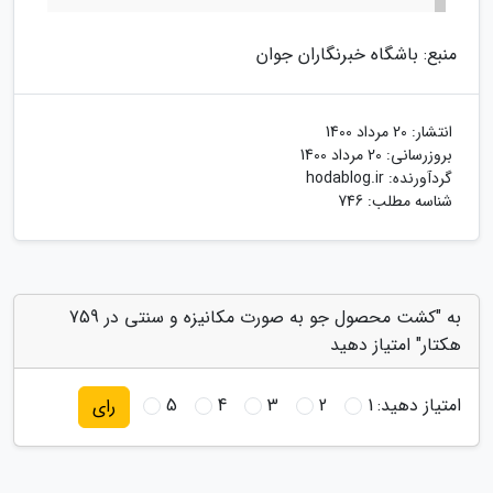
منبع: باشگاه خبرنگاران جوان
انتشار:
20 مرداد 1400
بروزرسانی:
20 مرداد 1400
گردآورنده:
hodablog.ir
شناسه مطلب: 746
به "کشت محصول جو به صورت مکانیزه و سنتی در 759
هکتار" امتیاز دهید
امتیاز دهید:
1
2
3
4
5
رای