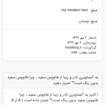
منبع : my modern met
منبع: چمدان
انتشار:
2 مهر 1399
بروزرسانی:
6 مهر 1399
گردآورنده:
hodablog.ir
شناسه مطلب: 1256
به "تصاویری نادر و زیبا از طاووس سفید ، چرا طاووس سفید
بدون رنگ است؟" امتیاز دهید
1
کاربر به "
تصاویری نادر و زیبا از طاووس سفید ، چرا
طاووس سفید بدون رنگ است؟
" امتیاز داده است |
5
از 5