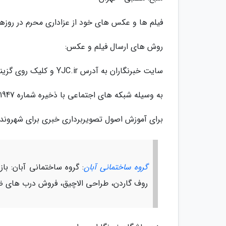
فیلم ها و عکس های خود از عزاداری محرم در روزها
روش های ارسال فیلم و عکس:
سایت خبرنگاران به آدرس YJC.ir و کلیک روی گزینه صدای مردم به آدرس yjc.ir/fa/reporters
به وسیله شبکه های اجتماعی با ذخیره شماره 09303001947 و یاشناسه @shahrvandyjc
برای آموزش اصول تصویربرداری خبری برای شهروندخب
گروه ساختمانی آبان
: گروه ساختمانی آبان: ب
روف گاردن، طراحی الاچیق، فروش درب های ضد