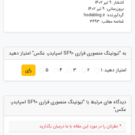
انتشار:
9 تیر 1402
بروزرسانی:
9 تیر 1402
گردآورنده:
hodablog.ir
شناسه مطلب: 3693
به "تیونینگ منصوری فراری SF90 اسپایدر، عکس" امتیاز دهید
امتیاز دهید:
1
2
3
4
5
رای
دیدگاه های مرتبط با "تیونینگ منصوری فراری SF90 اسپایدر،
عکس"
* نظرتان را در مورد این مقاله با ما درمیان بگذارید