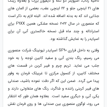
ناحیه رکاب، اسپویلر دو تکه و دیفیوزر بزرگ و بعلاوه رینگ
های 21 اینچی جلو و 22 اینچی عقب، بعضی از المان های
جذابی اند که به بدنه اضافه شده اند. البته لازم به ذکر است
که منصوری در سال 2022 نسخه مشکی همین F9XX برای
استراداله و چند ماه قبل نسخه خاکستری آبی آن برای
اسپایدر را به نمایش گذاشته بود.
وقتی به داخل فراری SF90 اسپایدر تیونینگ شرکت منصوری
می رسیم، رنگ بندی آبی و سفید کابین توجه را به خود
جلب می نماید. تریم چرم و فیبر کربن در قسمت های
مختلف کابین، از کنسول مرکزی تا غربیلک فرمان به وفور
پیدا می گردد. ضمن این که اگر دقت نموده باشید، صندلی
های فیبر کربنی راننده و شاگرد، رنگ های متفاوتی دارند و
یکی آبی و دیگری سفید است. بعلاوه همان طور که انتظار
می رود، لوگوی منصوری بین صندلی ها و روی فرمان نقش