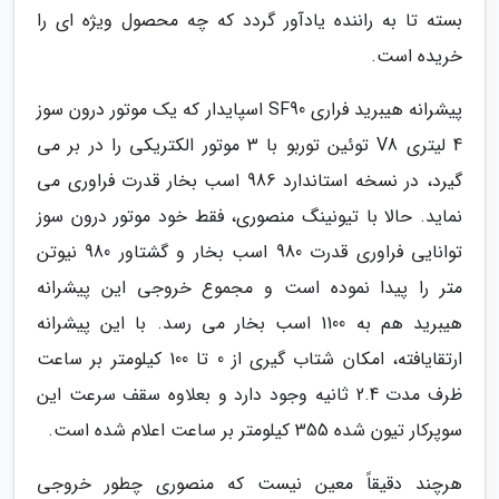
بسته تا به راننده یادآور گردد که چه محصول ویژه ای را
خریده است.
پیشرانه هیبرید فراری SF90 اسپایدار که یک موتور درون سوز
4 لیتری V8 توئین توربو با 3 موتور الکتریکی را در بر می
گیرد، در نسخه استاندارد 986 اسب بخار قدرت فراوری می
نماید. حالا با تیونینگ منصوری، فقط خود موتور درون سوز
توانایی فراوری قدرت 980 اسب بخار و گشتاور 980 نیوتن
متر را پیدا نموده است و مجموع خروجی این پیشرانه
هیبرید هم به 1100 اسب بخار می رسد. با این پیشرانه
ارتقایافته، امکان شتاب گیری از 0 تا 100 کیلومتر بر ساعت
ظرف مدت 2.4 ثانیه وجود دارد و بعلاوه سقف سرعت این
سوپرکار تیون شده 355 کیلومتر بر ساعت اعلام شده است.
هرچند دقیقاً معین نیست که منصوری چطور خروجی