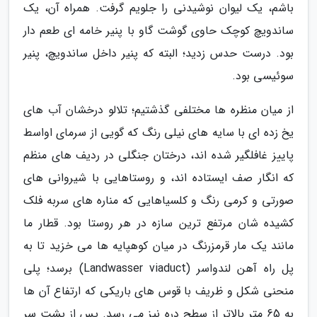
باشم، یک لیوان نوشیدنی را جلویم گرفت. همراه آن، یک
ساندویچ کوچک حاوی گوشت گاو با پنیر خامه ای طعم دار
بود. درست حدس زدید؛ البته که پنیر داخل ساندویچ، پنیر
سوئیسی بود.
از میان منظره ها مختلفی گذشتیم؛ تلالو درخشان آب های
یخ زده ای با سایه های نیلی رنگ که گویی از سرمای اواسط
پاییز غافلگیر شده اند، درختان جنگلی در ردیف های منظم
که انگار صف ایستاده اند، و روستاهایی با شیروانی های
صورتی و کرمی رنگ و کلسیاهایی که مناره های سربه فلک
کشیده شان مرتفع ترین سازه در هر روستا بود. قطار ما
مانند یک مار قرمزرنگ در میان کوهپایه ها می خزید تا به
پل راه آهن لندواسر (Landwasser viaduct) برسد؛ پلی
منحنی شکل و ظریف با قوس های باریکی که ارتفاع آن ها
به 65 متر بالاتر از سطح دره نیز می رسد. پس از پشت سر