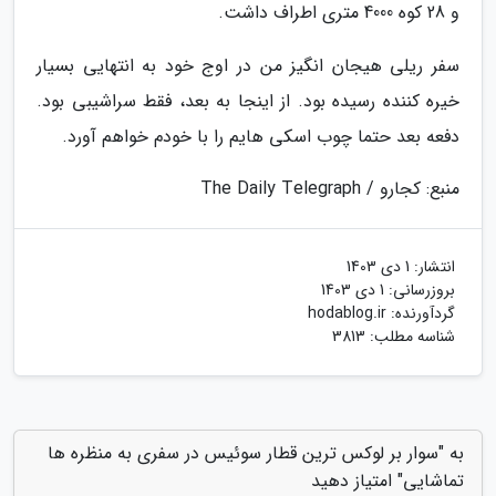
و 28 کوه 4000 متری اطراف داشت.
سفر ریلی هیجان انگیز من در اوج خود به انتهایی بسیار
خیره کننده رسیده بود. از اینجا به بعد، فقط سراشیبی بود.
دفعه بعد حتما چوب اسکی هایم را با خودم خواهم آورد.
منبع: کجارو / The Daily Telegraph
انتشار:
1 دی 1403
بروزرسانی:
1 دی 1403
گردآورنده:
hodablog.ir
شناسه مطلب: 3813
به "سوار بر لوکس ترین قطار سوئیس در سفری به منظره ها
تماشایی" امتیاز دهید