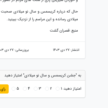
حال که درباره کریسمس و سال نو میلادی صحبت کرد
میلادی رسانده و این مراسم را از نزدیک ببینید.
منبع: قصران گشت
انتشار:
27 دی 1403
بروزرسانی:
27 دی 1403
به "جشن کریسمس و سال نو میلادی" امتیاز دهید
امتیاز دهید:
1
2
3
4
5
رای