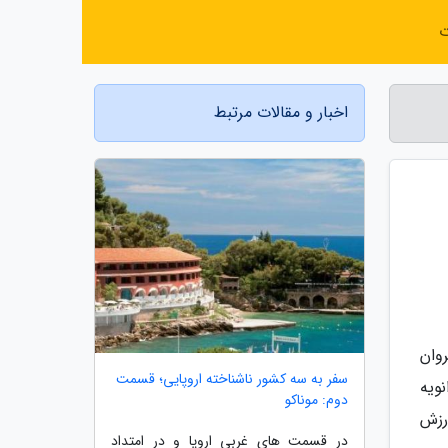
ت
اخبار و مقالات مرتبط
وان
سفر به سه کشور ناشناخته اروپایی؛ قسمت
 دانند و آن را جشن می گیرند. ایام کریسمس حدودا 10روز است و معمولا تا 6 ژانویه
دوم: موناکو
رزش
در قسمت های غربی اروپا و در امتداد