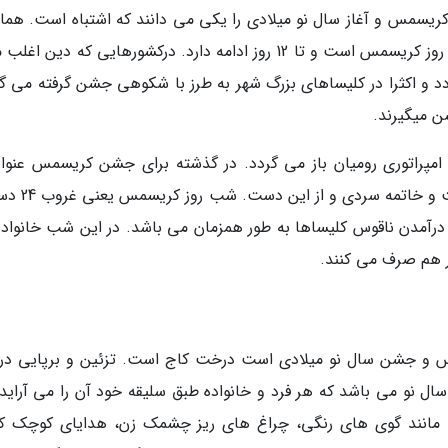
ریسمس و آغاز سال نو میلادی را یکی می دانند که اشتباه است. همان
که اشاره شد سالروز میلاد عیسی مسیح 25 دسامبر روز کریسمس است و تا 12 روز ادامه دارد. درکشورهایی که دین
د و اکثرا در کلیساهای بزرگ شهر به طرز با شکوهی جشن گرفته می گر
ن میگیرند.
راتوری رومیان باز می گردد. در گذشته برای جشن کریسمس عنوان­
متفاوتی درنظر می گرفتند مانند جشن میلاد طبیعت 
ا درآمدن ناقوس کلیساها به طور همزمان می باشد. در این شب خانواده
ر هم صرف می کنند.
مس و جشن سال نو میلادی است درخت کاج است. تزئین و برپایی د
و می باشد که هر فرد و خانواده طبق سلیقه خود آن را می آراید؛ 
د. مانند گوی های رنگی، چراغ های ریز چشمک زن، هدایای کوچک که