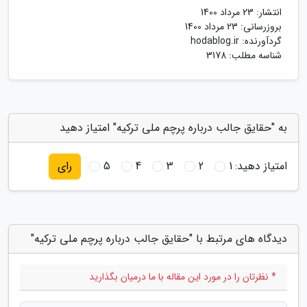
انتشار:
23 مرداد 1400
بروزرسانی:
23 مرداد 1400
گردآورنده:
hodablog.ir
شناسه مطلب: 3178
به "حقایق جالب درباره پرچم ملی ترکیه" امتیاز دهید
امتیاز دهید:
1
2
3
4
5
رای
دیدگاه های مرتبط با "حقایق جالب درباره پرچم ملی ترکیه"
* نظرتان را در مورد این مقاله با ما درمیان بگذارید