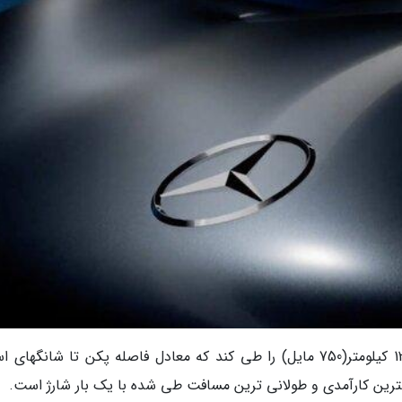
این طرح اولیه می تواند با یکبار شارژ مسافت 1200 کیلومتر(750 مایل) را طی کند که معادل فاصله پکن تا شانگ
ن کارآمدی و طولانی ترین مسافت طی شده با یک بار شارژ است.