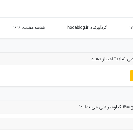
گردآورنده:
hodablog.ir
شناسه مطلب: 1696
د"