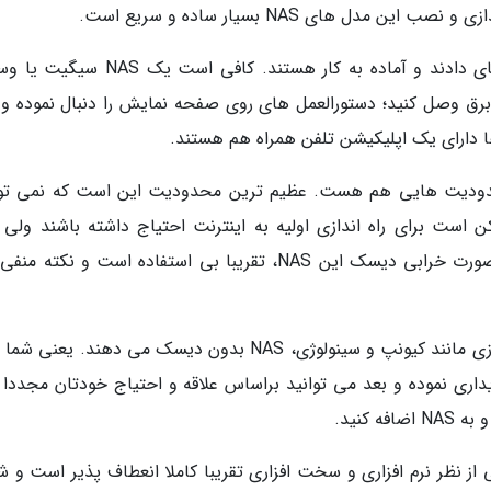
 های NAS بسیار ساده و سریع است.
همه آن چیزی که شما احتیاج دارید را در خود جای دادند و آماده به کار هستند. کافی اس
ه برق وصل کنید؛ دستورالعمل های روی صفحه نمایش را دنبال نموده و آ
ا دارای یک اپلیکیشن تلفن همراه هم هستند.
ی محدودیت هایی هم هست. عظیم ترین محدودیت این است که نمی توا
د یا اینکه ممکن است برای راه اندازی اولیه به اینترنت احتیاج داشته باشند ولی
بخواهید از NAS به صورت آفلاین بهره ببرید. در صورت خرابی دیسک این NAS، تقریبا بی استفاده است و نکت
اما بعضی برندهای تجاری معروف دنیای ذخیره سازی مانند کیونپ و سینولوژی، NAS بدون دیسک می دهند. یعن
 بدون هیچ گونه هارددیسک یا SSD خریداری نموده و بعد می توانید براساس علاقه و احتیاج خودتان مجددا
از نظر نرم افزاری و سخت افزاری تقریبا کاملا انعطاف پذیر است و ش