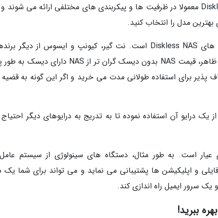
هیچ محدودیتی نمی گردد. راه چارههای Diskless NAS معمولا در ظرفیت ها و پیکربندی های مختلفی ارائه می شوند
بهترین مدل را انتخاب کنید.
سینولوژی (Synology) مشهورترین سازنده دستگاه های Diskless NAS است. نت گیر، کیونپ و ایسوس از دیگر 
هستند که NAS بدون دیسک عرضه می نمایند. در ظاهر، قیمت NAS بدون دیسک گران تر از NAS دارای
پذیر برای استفاده طولانی مدت می خرید و اگر این گونه به قضیه ن
یو بخرید و فقط از یک درایو آن استفاده نموده تا به تدریج به درایوهای دیگر احتیاج 
ت های فایلی و اپلیکیشن ها پشتیبانی می نماید و می تواند برای شما یک 
یک سرور ایمیل راه اندازی کند.