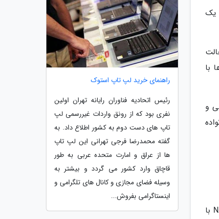
ما یک
نید. در حالت
 با
راهنمای خرید لپ تاپ استوک
رئیس اتحادیه فناوران رایانه تهران اولین
بی و
نفری بود که از رونق واردات غیررسمی لپ
اده
تاپ های دست دوم به کشور اطلاع داد. به
گفته محمدرضا فرجی تهرانی این لپ تاپ
ها از عراق و امارت متحده عربی به طور
قاچاق وارد کشور می گردد و بیشتر به
وسیله فضای مجازی و کانال های تلگرامی و
اینستاگرامی بفروش...
دو شرکت Seagate و Western Digital جزو عظیم ترین سازندگان درایوهای ذخیره سازی هستند که دستگاه های NAS با