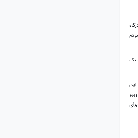
د. شما با این درگاه
اکسترنال را به یک NAS تبدیل کنید. کافی است هارددیسک اکسترنال را به درگاه USB مودم
دی لینک
ست. مشکل نخست این
برو
رای