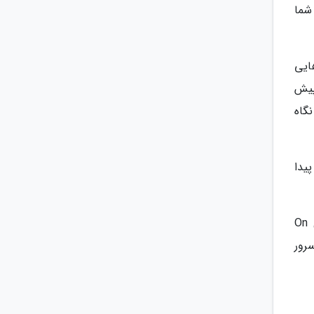
 و شما
برندهایی
 دیسک به طور پیش
گاه
پیدا
NAS بدون دیسک دارای یک سیستم عامل تمام عیار است. به طور مثال، دستگاه های سینولوژی از سیستم عامل On
سرور