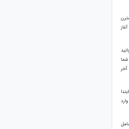
ت یک NAS سیگیت یا وسترن
غاز
نید
 شما
ه منفی آخر
ی شما ابتدا
 وارد
امل