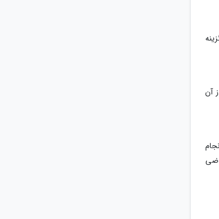
indi مراجعه کنید. گزینه
و از آن
انجام
اضی