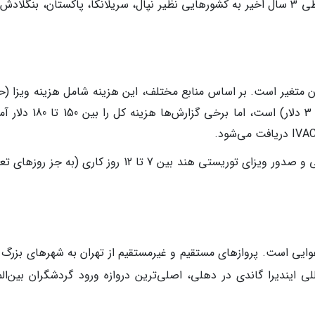
کپی ویزای کشورهای همسایه: در صورتی که طی 3 سال اخیر به کشورهایی نظیر نپال، سریلانکا، پاکستان، بنگلاد
یان متغیر است. بر اساس منابع مختلف، این هزینه شامل هزینه ویزا (ح
100 دلار) و کارمزد مرکز درخواست ویزا (حدود 3 دلار) است، اما برخی گزارش
مدت زمان پردازش: به طور معمول، زمان بررسی و صدور ویزای توریستی هند بین 7 تا 12 روز کاری (به ج
 هوایی است. پروازهای مستقیم و غیرمستقیم از تهران به شهرهای بزرگ 
لی ایندیرا گاندی در دهلی، اصلی‌ترین دروازه ورود گردشگران بین‌الم