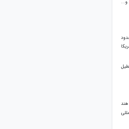
ش و...
دود
‌ها هزینه کل را بین 150 تا 180 دلار آمریکا
ز روزهای تعطیل
هند
للی