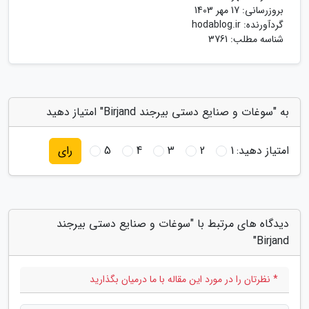
بروزرسانی:
17 مهر 1403
گردآورنده:
hodablog.ir
شناسه مطلب: 3761
به "سوغات و صنایع دستی بیرجند Birjand" امتیاز دهید
امتیاز دهید:
1
2
3
4
5
رای
دیدگاه های مرتبط با "سوغات و صنایع دستی بیرجند
Birjand"
* نظرتان را در مورد این مقاله با ما درمیان بگذارید