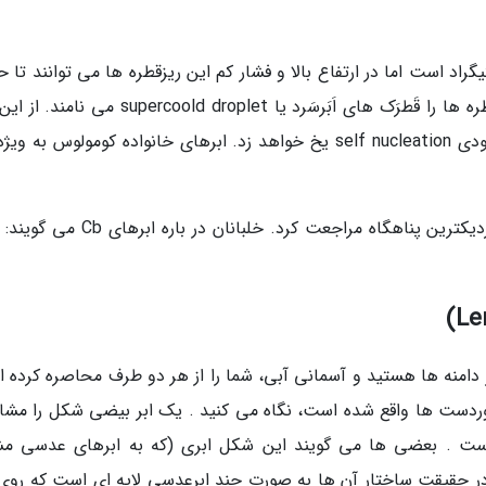
یزقطره ها 10- تا 15- درجه سانتیگراد است اما در ارتفاع بالا و فشار کم این ریزقطره ها می توانند تا
دمای 40- درجه سانتیگراد هنوز مایع باشند. این قطره ها را قَطرَک های اَبَرسَرد یا percoold droplet
با مشاهده آنها باید از صعود صرف نظر کرده به نزدیکترین پناهگاه مراجعت کرد. خلبانان د
 دامنه ها هستید و آسمانی آبی، شما را از هر دو طرف محاصره کرده 
ر دوردست ها واقع شده است، نگاه می کنید . یک ابر بیضی شکل را مشا
است . بعضی ها می گویند این شکل ابری (که به ابرهای عدسی مش
 شبیه سفینه های UFO هستند ! در حقیقت ساختار آن ها به صورت چند ابرعدسی لایه ای است که ر