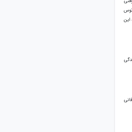
قتی
توس
این
دگی
انی