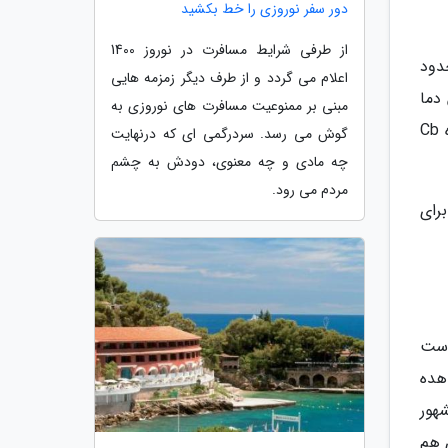
دور سفر نوروزی را خط بکشید
از طرفی شرایط مسافرت در نوروز 1400
 حدود
اعلام می گردد و از طرف دیگر زمزمه هایی
su می نامند. از این دما
مبنی بر ممنوعیت مسافرت های نوروزی به
به بعد هر قطره آبی در اثر پدیده انجماد خودبه خودی self nucleation یخ خواهد زد. ابرهای خانواده کومولوس به ویژه Cb
گوش می رسد. سردرگمی ای که درنهایت
چه مادی و چه معنوی، دودش به چشم
مردم می رود.
ر باره ابرهای Cb می گویند: برای
است
هده
هور
وی هم