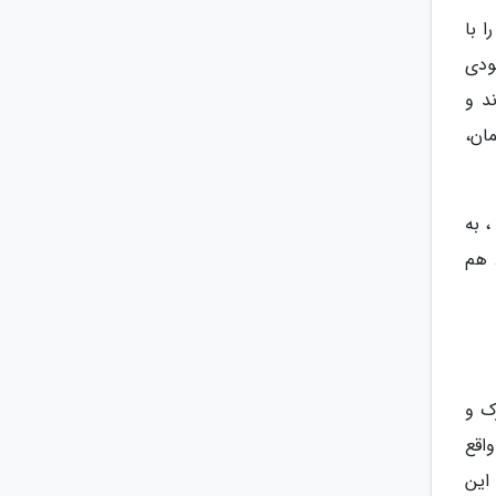
 با
ودی
د و
ان،
، به
 هم
ک و
اقع
 این