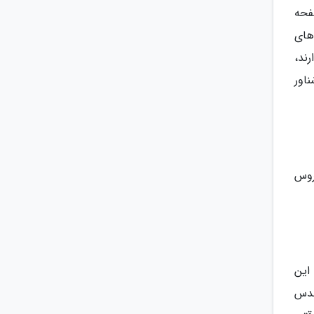
فحه
های
ند،
اور
روس
این
حدس