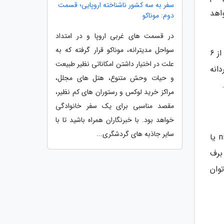
سفر به سه کشور ناشناخته اروپایی؛ قسمت
اهد
دوم: موناکو
در قسمت های غربی اروپا و در امتداد
سواحل مدیترانه، موناکو قرار گرفته که به
اگر قصد صعود به قله ای دارید که این گونه ابرها، بالای آن حضور دارند ، می توانید تقریبا مطمئن باشید که شرایط جوی از 6
علت در اختیار داشتن امکاناتی نظیر طبیعت
دانه
و حیات وحش متنوع، هتل های مجلل،
مراکز خرید لوکس و رستوران های کم نظیر،
مقصد مناسبی برای یک سفر خانوادگی
خواهد بود. با خبرنگاران همراه باشید تا با
سایر جاذبه های گردشگری...
کلمه نیمبوس nimbus به معنای باران در لاتین است، پس این نوع ابرها، باران تولید می کنند. هر ابر با پیشوند nimbo یا
 برف
وان