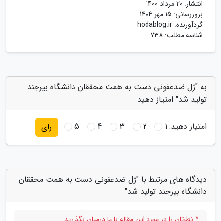
انتشار:
20 مرداد 1400
بروزرسانی:
15 مهر 1404
گردآورنده:
hodablog.ir
شناسه مطلب: 738
به "ژل ضدعفونی دست به همت محققان دانشگاه بیرجند
تولید شد" امتیاز دهید
امتیاز دهید:
1
2
3
4
5
رای
دیدگاه های مرتبط با "ژل ضدعفونی دست به همت محققان
دانشگاه بیرجند تولید شد"
* نظرتان را در مورد این مقاله با ما درمیان بگذارید