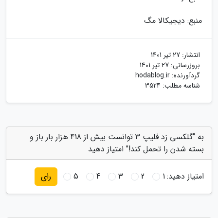
منبع: دیجیکالا مگ
انتشار:
27 تیر 1401
بروزرسانی:
27 تیر 1401
گردآورنده:
hodablog.ir
شناسه مطلب: 3524
به "گلکسی زد فلیپ 3 توانست بیش از 418 هزار بار باز و
بسته شدن را تحمل کند!" امتیاز دهید
امتیاز دهید:
1
2
3
4
5
رای