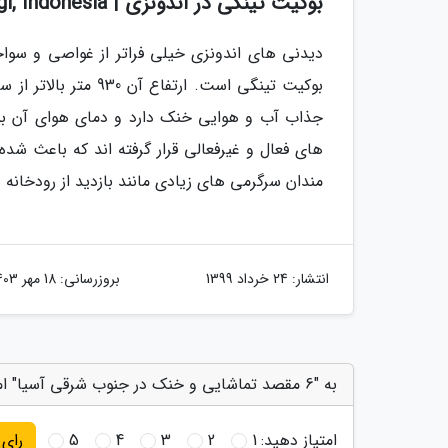
بوکیت تینگی در اندونزی | Bukittinggi, Indonesia
دیدنی های اندونزی خیلی فراتر از غواصی و سوا
بوکیت تینگی است. ار
های فعال و غیرفعالی قرار گرفته اند که باعث شده
مندان سرگرمی های زیادی مانند بازدید از رودخانه ه
انتشار:
24 خرداد 1399
بروزرسانی:
18 مهر 1403
به "6 مقصد تماشایی و خنک در جنوب شرقی آسیا" امتیاز دهید
امتیاز دهید:
1
2
3
4
5
رای