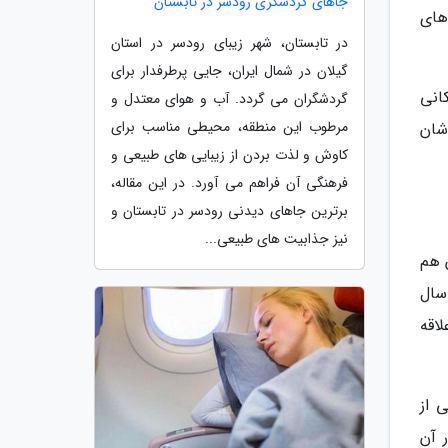
جاهای گردشگری رودسر در تابستان
های
در تابستان، شهر زیبای رودسر در استان
گیلان در شمال ایران، جایی پرطرفدار برای
انی
گردشگران می گردد. آب و هوای معتدل و
مرطوب این منطقه، محیطی مناسب برای
شان
کاوش و لذت بردن از زیبایی های طبیعی و
فرهنگی آن فراهم می آورد. در این مقاله،
برترین جاهای دیدنی رودسر در تابستان و
نیز جذابیت های طبیعی...
 از آن هم
حول و حوش سال
لاقه
بوعش نیست سازه های سفید زیبا (Wat Rong Khun) یکی از
 آن