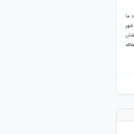
 ما
ن شهر
تش فشان
اقه