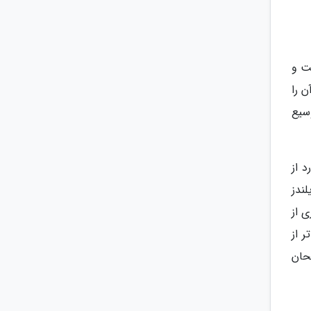
ت و
 تر آن را
سیع
 از
ندز
 از
ر از
متحان