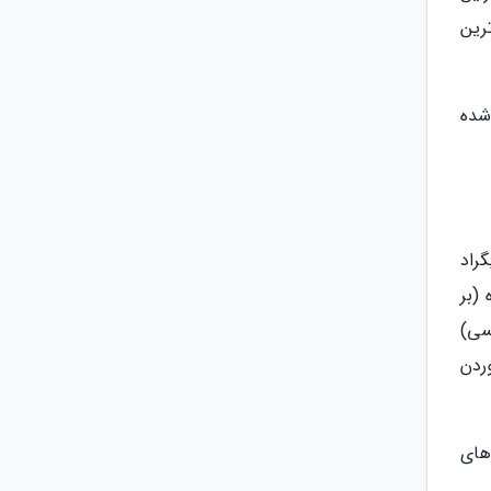
رین
شده
میانگین دما 24 درجه سانتیگراد
ه (بر
سی)
ردن
 جا کلی عکس های