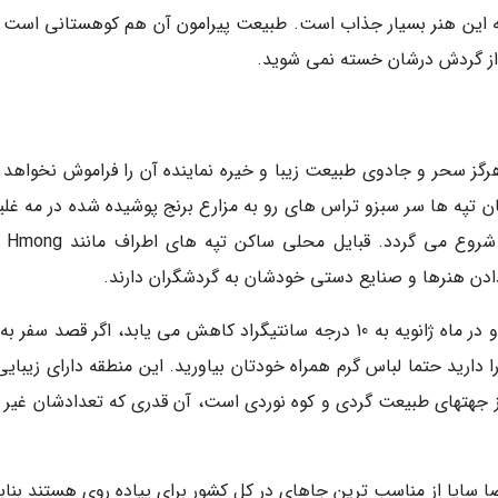
به این هنر بسیار جذاب است. طبیعت پیرامون آن هم کوهستانی است و
از گردش درشان خسته نمی شوید.
هرگز سحر و جادوی طبیعت زیبا و خیره نماینده آن را فراموش نخواهد ک
ن تپه ها سر سبزو تراس های رو به مزارع برنج پوشیده شده در مه غلی
هوای سردی که سراسر 
دادن هنرها و صنایع دستی خودشان به گردشگران دارند.
میانگین سالانه دمای هوا 16 درجه سانتیگراد بوده و در ماه ژانویه به 10 درجه سانتیگراد کاهش می یابد، اگر قصد س
دارید حتما لباس گرم همراه خودتان بیاورید. این منطقه دارای زیبایی
از جهتهای طبیعت گردی و کوه نوردی است، آن قدری که تعدادشان غیر ق
ساپا از مناسب ترین جاهای در کل کشور برای پیاده روی هستند بنابر