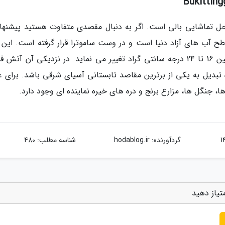
حل تماشایی بالی است. اگر به دنبال مقصدی متفاوت هستید پیشنهاد
تفاع آن 930 متر بالاتر از سطح آب های آزاد دنیا است و در وست ساموترا قرار گرفته است. ای
جذاب آب و هوایی خنک دارد و دمای هوای آن بین 16 تا 24 درجه سانتی گراد تغییر می نماید. در نزدیکی آن آ
 تبدیل به یکی از برترین مقاصد تابستانی آسیای شرقی باشد. برای عل
ا، جنگل ها، مزارع برنج و دره های خیره نماینده ای وجود دارد.
گردآورنده:
hodablog.ir
شناسه مطلب: 480