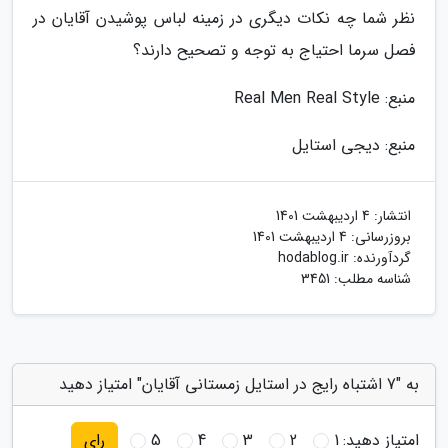
نظر شما چه نکات دیگری در زمینه لباس پوشیدن آقایان در
فصل سرما احتیاج به توجه و تصحیح دارند؟
منبع: Real Men Real Style
منبع: دیجی استایل
انتشار:
4 اردیبهشت 1401
بروزرسانی:
4 اردیبهشت 1401
گردآورنده:
hodablog.ir
شناسه مطلب: 3451
به "7 اشتباه رایج در استایل زمستانی آقایان" امتیاز دهید
امتیاز دهید:
1
2
3
4
5
رای