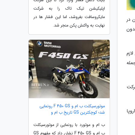
بایت دنس فشار وارد کرد تا این شرکت
اپلیکیشن تیک تاک را به شرکت
مایکروسافت بفروشد، اما این فشار ها در
 در
نهایت به واکنش پکن منجر شد.
دون
لازم
مله
المپیک زمستانی 2022 در پکن شرکت
موتورسیکلت ب ام و F 450 GS رونمایی
وپا
شد؛ کوچکترین GS تاریخ ب ام و
ب ام و موتورد با رونمایی از موتورسیکلت
ب ام و F 450 GS نشان داد که مفهوم GS