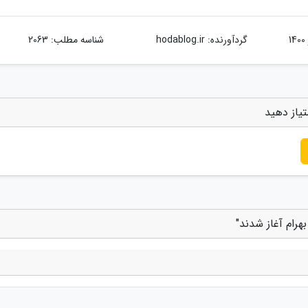
گردآورنده:
hodablog.ir
شناسه مطلب: 2063
یاز دهید
رام آغاز شدند"