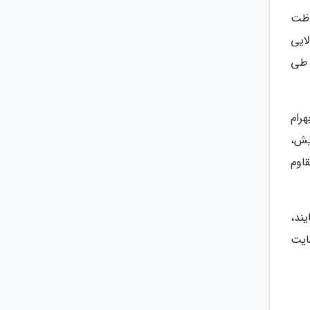
اظت
ایی
ه بود که در سال 1317 خورشیدی طی
رام
یش،
اوم
ند،
ایت