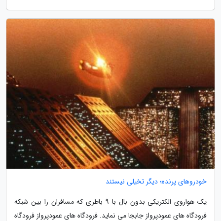
خودروهای پرنده؛ دیگر تخیلی نیستند
یک هواروی الکتریکی بدون بال با 9 باطری که مسافران را بین شبکه
فرودگاه های عمودپرواز جابجا می نماید. فرودگاه های عمودپرواز فرودگاه