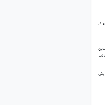
 در
دین
اذب
ایش