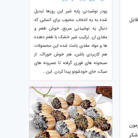
پودر نوشیدنی پایه شیر این روزها تبدیل
hCG در ادرار بالا و قابل
شده به یه انتخاب محبوب برای کسایی که
دنبال یه نوشیدنی سریع، خوش طعم و
مغذی ان. ترکیب شیر خشک با طعم دهنده
ها و مواد مغذی باعث شده این محصولات
هم کاربردی باشن، هم خوش خوراک. از
صبحونه های فوری گرفته تا عصرونه های
سبک، جای خودشونو پیدا کردن. این...
مون
 هنگامی که این ادرار در تماس با شکر قرار می گیرد، هورمون hCG با شکر