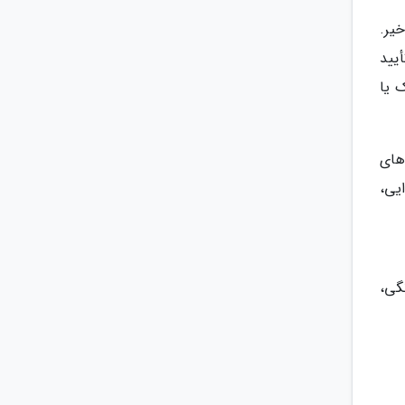
یر.
یید
 یا
های
یی،
گی،