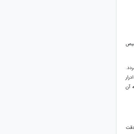
خیص
ه منجر به عدم تشخیص دقیق هورمون hCG می گردد.
. در این زمان بالاترین احتمال حضور هورمون های hCG در ادرار
 آن
دقت