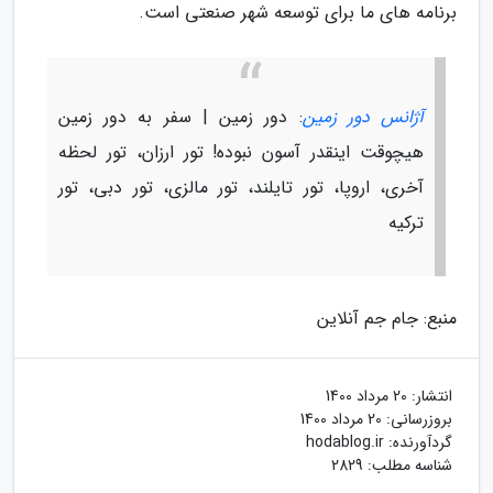
برنامه های ما برای توسعه شهر صنعتی است.
آژانس دور زمین
: دور زمین | سفر به دور زمین
هیچوقت اینقدر آسون نبوده! تور ارزان، تور لحظه
آخری، اروپا، تور تایلند، تور مالزی، تور دبی، تور
ترکیه
منبع: جام جم آنلاین
انتشار:
20 مرداد 1400
بروزرسانی:
20 مرداد 1400
گردآورنده:
hodablog.ir
شناسه مطلب: 2829