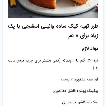
طرز تهیه کیک ساده وانیلی اسفنجی با پف
زیاد برای 8 نفر
مواد لازم
کره: 220 گرم یا 2 پیمانه (کمی بیشتر برای چرب کردن قالب
ها)
آرد همه منظوره: 3 پیمانه
بیکینگ پودر: 1 قاشق غذاخوری
نمک: ½ قاشق چایخوری