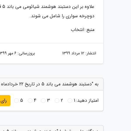
عل
دوچرخه سواری را شامل می شوند.
منبع: انتخاب
انتشار:
12 مرداد 1399
بروزرسانی:
6 مهر 1399
به "دستبند هوشمند می باند 5 در تاریخ 22 خردادماه وارد بازار می شود" امتیاز دهید
امتیاز دهید:
1
2
3
4
5
رای