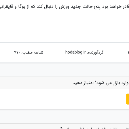
اوه بر این دستبند هوشمند شیائومی می باند 5 قادر خواهد بود پنج حالت جدید ورزش را دنبال کند که از یوگا و قایقرا
گردآورنده:
hodablog.ir
شناسه مطلب: 770