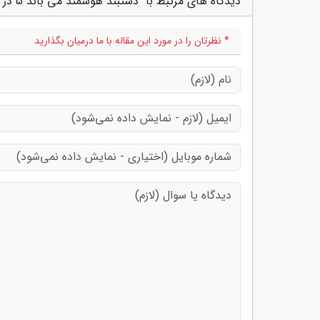
دیدگاه های مرتبط با "دستبند هوشمند می باند 5 در تاریخ 22 خردادماه وارد بازار می شود"
* نظرتان را در مورد این مقاله با ما درمیان بگذارید