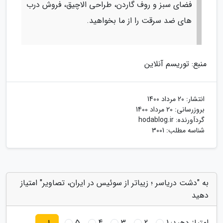
فضای سبز و روف گاردن، طراحی الاچیق، فروش درب
های ضد سرقت را از ما بخواهید.
منبع: توریسم آنلاین
انتشار:
20 مرداد 1400
بروزرسانی:
20 مرداد 1400
گردآورنده:
hodablog.ir
شناسه مطلب: 3001
به "دشت دریاسر ؛ زیباتر از سوئیس در ایران، تصاویر" امتیاز
دهید
امتیاز دهید:
1
2
3
4
5