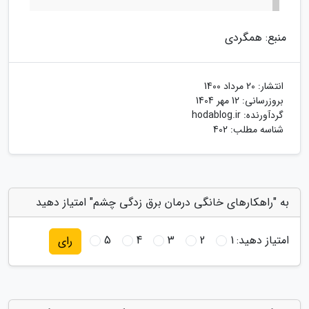
منبع: همگردی
انتشار:
20 مرداد 1400
بروزرسانی:
12 مهر 1404
گردآورنده:
hodablog.ir
شناسه مطلب: 402
به "راهکارهای خانگی درمان برق زدگی چشم" امتیاز دهید
امتیاز دهید:
1
2
3
4
5
رای