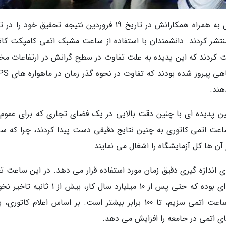
محققان دانشگاه توکیو، پروفسور هیدتوشی کاتوری به همراه همکارانش در تاریخ 19 فروردین نتیجه تحقیق خو
له ای در ژورنال انگلیسی Nature Photonics منتشر کردند. دانشمندان با استفاده از ساعت مشبک اتمی کامپکت 
بت کردند که این پدیده به علت تفاوت در سطح گرانش در ارتفاعات مخ
هند.
ین پدیده ای با چنین دقت بالایی در یک فضای تجاری که برای عموم آ
ساعت اتمی کاتوری به چنین نتایج دقیقی دست پیدا کردند، چرا که س
آن ها کل آزمایشگاه را اشغال می نمایند.
 اندازه گیری دقیق زمان مورد استفاده قرار می دهد. در این ساعت تع
بالایی اتم محدوده شده اند و ساختار آن به گونه ای بوده که حتی پس از 10 میلیارد سال کار، بیش
داشت. سطح دقت ساعت کاتوری در مقایسه با ساعت اتمی سزیم، تا 100 برابر بیشتر است. بر اساس اعلام کاتو
ی اتمی در جامعه را افزایش می دهد.