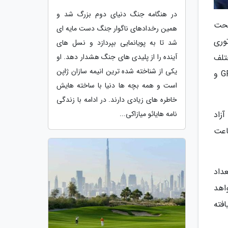
در هنگامه جنگ دنیای دوم بزرگ شد و
د را در تحت
همین رخدادهای ناگوار جنگ دست مایه ای
کاتوری
شد تا به پویانمایی بپردازد و نسل های
تلف
آینده را از پلیدی های جنگ هشدار دهد. او
یکی از شناخته شده ترین انیمه سازان ژاپن
رخ می دهد. دانشمندان قبلا در مطالعات آزمایشگاهی پیروز شده بودند که تفاوت در نحوه گذر زمان در ماهواره های GPS و
است و همه بچه ها دنیا با ساخته هایش
خاطره های زیادی دارند. در ادامه با زندگی
زاد
نامه هایائو میازاکی...
اعت
داد
 از 1 ثانیه تاخیر نخواهد
ری، یافته