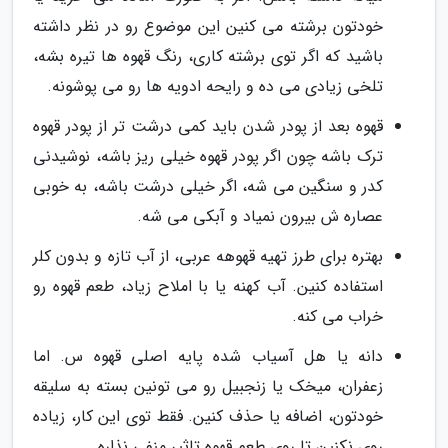
خودتون برشته می کنین این موضوع رو در نظر داشته
باشید که اگر توی برشته کاری، رنگ قهوه ها تیره بشه،
تلخی زیادی می ده و رایحه ادویه ها رو می پوشونه.
قهوه بعد از پودر شدن باید کمی درشت تر از پودر قهوه
ترک باشه چون اگر پودر قهوه خیلی ریز باشه، نوشیدنی
کدر و سنگین می شه، اگر خیلی درشت باشه، به خوبی
عصاره ش بیرون نمیاد و آبکی می شه.
بهتره برای طرز تهیه قهوهه عربی، از آب تازه و بدون کلر
استفاده کنین. آب کهنه یا با املاح زیاد، طعم قهوه رو
خراب می کنه.
دانه یا هل آسیاب شده پایه اصلی قهوه س. اما
زعفران، میخک یا زنجبیل رو می تونین بسته به سلیقه
خودتون، اضافه یا حذف کنین. فقط توی این کار، زیاده
روی نکنین تا روی طعم قهوه تاثیر منفی نذاره.