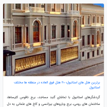
برترین هتل های استانبول؛ 20 هتل فوق العاده در منطقه ها مختلف
استانبول
گردشگرهای استانبول با تماشای گنبد مساجد، برج ناقوس کلیساها،
ساختمان های رومی، برج وباروهای بیزانسی و کاخ های عثمانی به دل