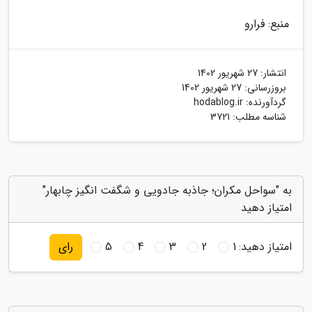
منبع: فرارو
انتشار:
27 شهریور 1402
بروزرسانی:
27 شهریور 1402
گردآورنده:
hodablog.ir
شناسه مطلب: 3721
به "سواحل مکران؛ جاذبه جادویی و شگفت انگیز چابهار"
امتیاز دهید
امتیاز دهید:
1
2
3
4
5
رای