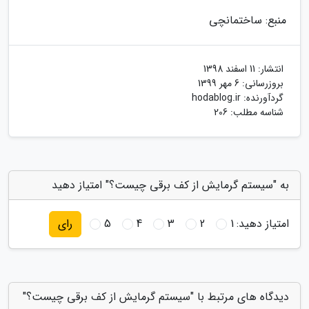
منبع: ساختمانچی
انتشار:
11 اسفند 1398
بروزرسانی:
6 مهر 1399
گردآورنده:
hodablog.ir
شناسه مطلب: 206
به "سیستم گرمایش از کف برقی چیست؟" امتیاز دهید
امتیاز دهید:
1
2
3
4
5
رای
دیدگاه های مرتبط با "سیستم گرمایش از کف برقی چیست؟"