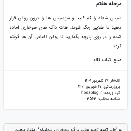
مرحله هفتم
سپس شعله را کم کنید و سوسیس ها را درون روغن قرار
دهید تا طلایی رنگ شوند. هات داگ های سوخاری آماده
شده را در روی پارچه بگذارید تا روغن اضافی آن ها گرفته
گردد.
منبع: کتاب کاله
انتشار:
17 شهریور 1401
بروزرسانی:
17 شهریور 1401
گردآورنده:
hodablog.ir
شناسه مطلب: 3563
به "طرز تهیه تهیه هات داگ سوخاری سولیکو" امتیاز دهید