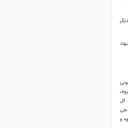
یگر
هاد
نید معجونی
روف
 گل
علی
ه و