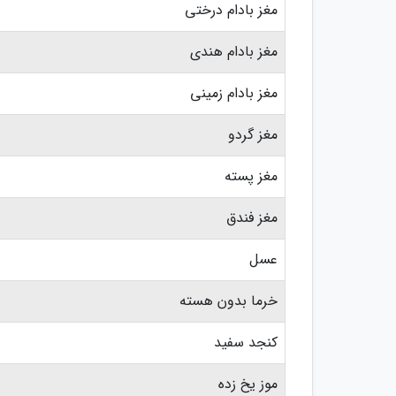
مغز بادام درختی
مغز بادام هندی
مغز بادام زمینی
مغز گردو
مغز پسته
مغز فندق
عسل
خرما بدون هسته
کنجد سفید
موز یخ زده