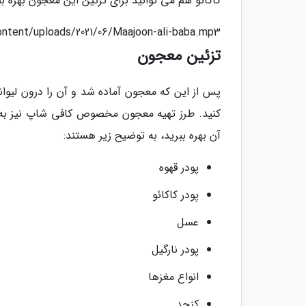
کاکائو هم می توانید برای تزئین این معجون بهره بب
ontent/uploads/2021/06/Maajoon-ali-baba.mp3
تزئین معجون
پس از این که معجون آماده شد و آن را درون لیوان
کنید. طرز تهیه معجون مخصوص کافی شاپ نیز به 
آن بهره ببرید، به توضیح زیر هستند:
پودر قهوه
پودر کاکائو
عسل
پودر نارگیل
انواع مغزها
کنجد