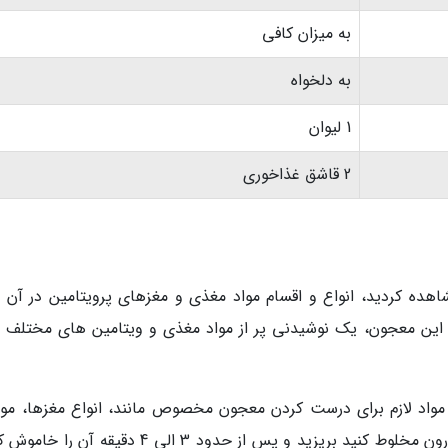
به میزان کافی
به دلخواه
1 لیوان
2 قاشق غذاخوری
شاهده کردید، انواع و اقسام مواد مغذی و مغزهای پرویتامین در آن م
ن این معجون، یک نوشیدنی پر از مواد مغذی و ویتامین های مختلف را
واد لازم برای درست کردن معجون مخصوص مانند، انواع مغزها، موز
زده، خرمای بدون هسته و عسل را به همراه شیر درون مخلوط کنید بریزید و پس از حدود 3 الی 4 دقیقه