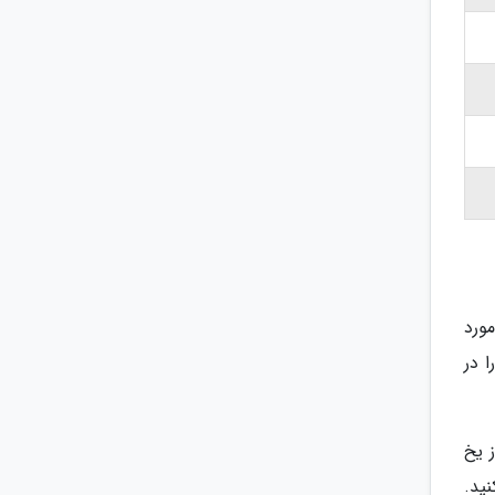
ورد
 در
 یخ
 آن را خاموش کنید.