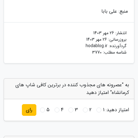
منبع: علی بابا
انتشار:
26 مهر 1403
بروزرسانی:
26 مهر 1403
گردآورنده:
hodablog.ir
شناسه مطلب: 3770
به "عصرونه های مجذوب کننده در برترین کافی شاپ های
کرمانشاه" امتیاز دهید
امتیاز دهید:
1
2
3
4
5
رای