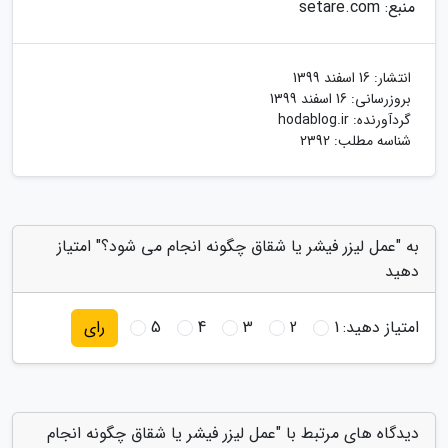
منبع: setare.com
انتشار:
16 اسفند 1399
بروزرسانی:
16 اسفند 1399
گردآورنده:
hodablog.ir
شناسه مطلب: 2392
به "عمل لیزر فیشر یا شقاق چگونه انجام می شود؟" امتیاز
دهید
امتیاز دهید:
1
2
3
4
5
رای
دیدگاه های مرتبط با "عمل لیزر فیشر یا شقاق چگونه انجام