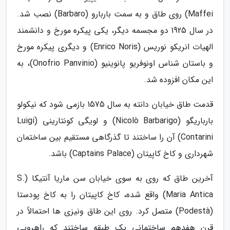
Maffei) روی طاق و به سمت باربارو (Barbaro) نصب شد.
در سال 1925 دو مجسمه دیگر، یکی پیکره مورخ و دانشمند
الهیات انریکو نوریس (Enrico Noris) و دیگری پیکره مورخ
و باستان شناس اونوفریو پانوینیو (Onofrio Panvinio)، به
این مکان افزوده شد.
قدمت طاق خیابان دانته به سال 1575 بازمی شود که نیکولو
بارباریگو (Nicolò Barbarigo) و لویگی کونتارینی (Luigi
Contarini) آن را ساختند تا گذرگاهی مستقیم بین ساختمان
شهرداری و کاخ کاپیتان (Captains Palace) باشد.
آخرین طاق که روی به سوی خیابان سن ماریا آنتیکا (S.
Maria Antica) واقع شده، کاخ کاپیتان را به کاخ پودستا
(Podestà) متصل کرد. روی این طاق ونیزی ها احتمالاً در
قرن هفدهم ساختمانی یک طبقه ساختند که راهرویی