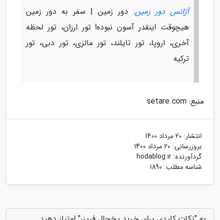
آژانس دور زمین
: دور زمین | سفر به دور زمین
هیچوقت اینقدر آسون نبوده! تور ارزان، تور لحظه
آخری، اروپا، تور تایلند، تور مالزی، تور دبی، تور
ترکیه
منبع: setare.com
انتشار:
20 مرداد 1400
بروزرسانی:
20 مرداد 1400
گردآورنده:
hodablog.ir
شناسه مطلب: 1890
به "نکات کلیدی برای خرید یخچال فریزر" امتیاز دهید