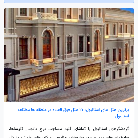
برترین هتل های استانبول؛ 20 هتل فوق العاده در منطقه ها مختلف
استانبول
گردشگرهای استانبول با تماشای گنبد مساجد، برج ناقوس کلیساها،
ساختمان های رومی، برج وباروهای بیزانسی و کاخ های عثمانی به دل