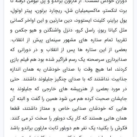
دوران خودش نشست. از مارلون براندو و پل نیومن گرفته تا
برت لنکستر، ماکسیمیلیان شل، ریچارد برتون، پیتر اوتول،
یول براینر، کلینت ایستوود، دین مارتین و این اواخر کسانی
مثل کیانا ریوز، راسل کرو، دنزل واشنگتن و هیو جکمن و
تقریبا تمام ستاره های مشهور سینمای پیش از انقلاب.
بعضی از این ستاره ها پس از انقلاب و در دورانی که
صدابرداری سرصحنه یک رسم فراگیر شده بود هم فیلم بازی
کردند، اما هیچ وقت با صدای خودشان به همان اندازه
جذابیت نداشتند که با صدای چنگیز جلیلوند داشتند. حتی
در مورد بعضی از هنرپیشه های خارجی که جلیلوند به
جایشان صحبت کرده هم می شود همین را گفت و البته آن
هایی که خودشان صدایی خاص و ممتاز داشتند، قطعا
همان هایی هستند که کار یک دوبلور را سخت تر می کنند.
فکرش را بکنید؛ یک نفر هم دوبلور ثابت مارلون براندو باشد