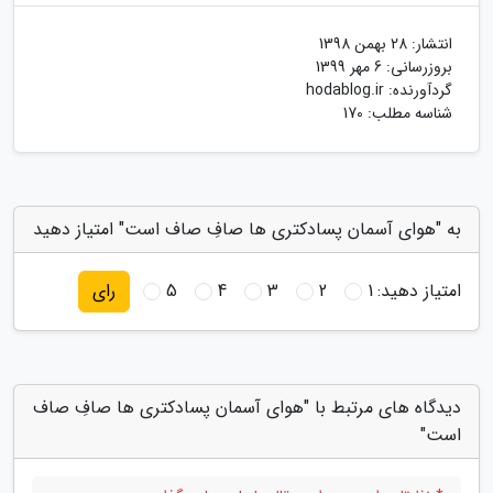
انتشار:
28 بهمن 1398
بروزرسانی:
6 مهر 1399
گردآورنده:
hodablog.ir
شناسه مطلب: 170
به "هوای آسمان پسادکتری ها صافِ صاف است" امتیاز دهید
امتیاز دهید:
1
2
3
4
5
رای
دیدگاه های مرتبط با "هوای آسمان پسادکتری ها صافِ صاف
است"