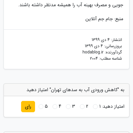
جویی و مصرف بهینه آب را همیشه مدنظر داشته باشند.
منبع: جام جم آنلاین
انتشار:
4 دی 1399
بروزرسانی:
4 دی 1399
گردآورنده:
hodablog.ir
شناسه مطلب: 2004
به "کاهش ورودی آب به سدهای تهران" امتیاز دهید
امتیاز دهید:
1
2
3
4
5
رای