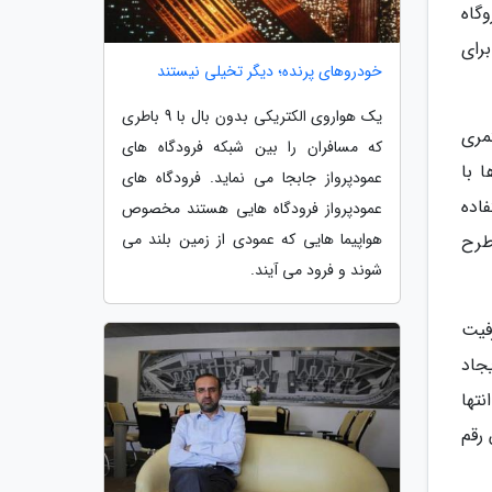
نیروگاه
برای
خودروهای پرنده؛ دیگر تخیلی نیستند
یک هواروی الکتریکی بدون بال با 9 باطری
مری
که مسافران را بین شبکه فرودگاه های
 با
عمودپرواز جابجا می نماید. فرودگاه های
اده
عمودپرواز فرودگاه هایی هستند مخصوص
هواپیما هایی که عمودی از زمین بلند می
طرح
شوند و فرود می آیند.
فیت
جاد
انتها
ین رقم