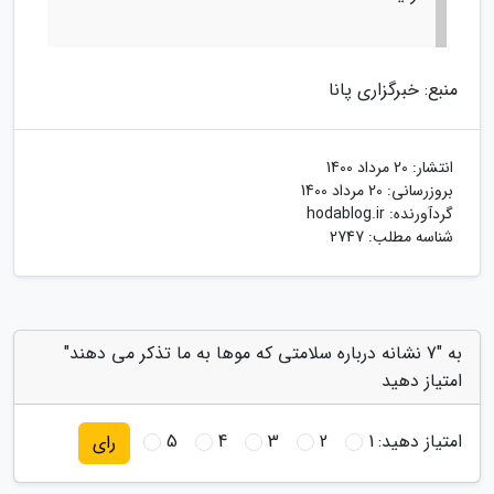
منبع: خبرگزاری پانا
انتشار:
20 مرداد 1400
بروزرسانی:
20 مرداد 1400
گردآورنده:
hodablog.ir
شناسه مطلب: 2747
به "7 نشانه درباره سلامتی که موها به ما تذکر می دهند"
امتیاز دهید
امتیاز دهید:
1
2
3
4
5
رای