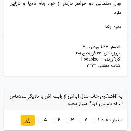
نهال سلطانی دو خواهر بزرگتر از خود بنام نادیا و نازلین
دارد.
منبع: رکنا
انتشار:
23 فروردین 1401
بروزرسانی:
23 فروردین 1401
گردآورنده:
hodablog.ir
شناسه مطلب: 3439
به "افشاگری خانم مدل ایرانی از رابطه اش با بازیگر سرشناس
! ، او نامردی کرد" امتیاز دهید
امتیاز دهید:
1
2
3
4
5
رای