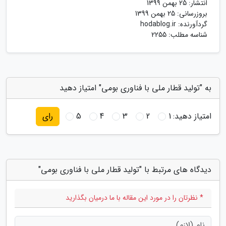
انتشار:
25 بهمن 1399
بروزرسانی:
25 بهمن 1399
گردآورنده:
hodablog.ir
شناسه مطلب: 2255
به "تولید قطار ملی با فناوری بومی" امتیاز دهید
امتیاز دهید:
1
2
3
4
5
رای
دیدگاه های مرتبط با "تولید قطار ملی با فناوری بومی"
* نظرتان را در مورد این مقاله با ما درمیان بگذارید