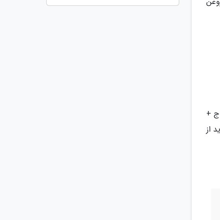
وغن
+ 100 گرم گشنیز + 50 گرم اسفناج +
د از