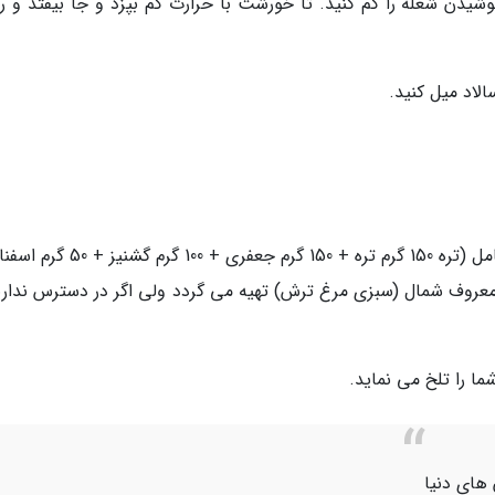
وشیدن شعله را کم کنید. تا خورشت با حرارت کم بپزد و جا بیفتد و ر
لاد میل کنید.
سبزی این خورشت همانند خورشت قورمه سبزی شامل (تره 150 گرم تره + 150 گرم جعفری 
زی معروف شمال (سبزی مرغ ترش) تهیه می گردد ولی اگر در دسترس نداری
ما را تلخ می نماید.
های دنیا