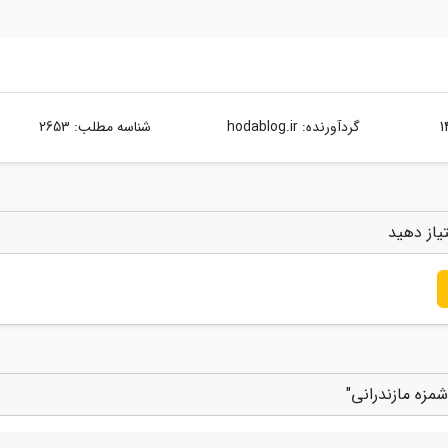
گردآورنده:
hodablog.ir
شناسه مطلب: 2653
یاز دهید
زه مازندرانی"