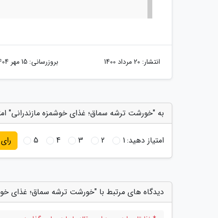
انتشار:
20 مرداد 1400
بروزرسانی:
15 مهر 1404
به "خورشت ترشه سماق؛ غذای خوشمزه مازندرانی" امت
امتیاز دهید:
1
2
3
4
5
رای
دیدگاه های مرتبط با "خورشت ترشه سماق؛ غذای خوشم