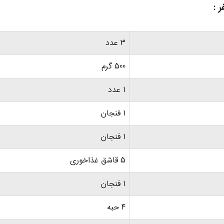
3 عدد
500 گرم
1 عدد
1 فنجان
1 فنجان
5 قاشق غذاخوری
1 فنجان
4 حبه