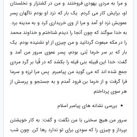
و مرا به مردى یهودى فروختند و من در کشتزار و نخلستان
او، برایش کار مى کردم. یک بار که نزد او بودم ناگهان پسر
عمویش نزد او آمد و مرا از وى خریدارى کرد و به مدینه برد.
به خدا سوگند که چون آنجا را دیدم شناختم و خداوند محمد
را در مکه مبعوث گردانید و من چیزى از او نشنیده بودم. یک
بار که بر سر خرما بُنى بودم، پسر عموى سرور من آمد و
گفت: خدا این قبیله بنى قیله را بکشد که در قُبا بر گرد مردى
جمع شده اند که مى گوید من پیامبرم. پس مرا لرزه و سرما
فرا گرفت و از خرما بن فرود آمدم و به جستجو و پرسش از
هر سوى پرداختم.
بررسی نشانه های پیامبر اسلام
سرور من هیچ سخنى با من نگفت و گفت: به کار خویشتن
بپرداز و چیزى را که سودى براى تو ندارد رها کن. چون شب