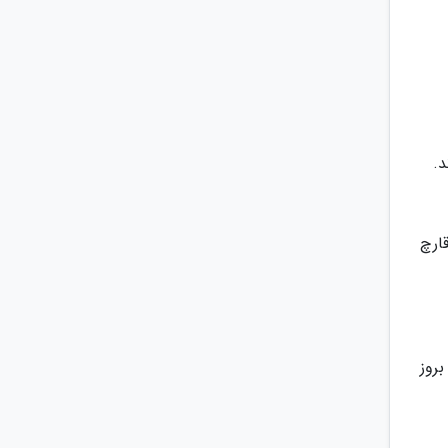
د.
ارچ
قارچ از بروز