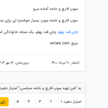
سوپ قارچ و خامه آماده سرو
سوپ قارچ و خامه سوپ بسیار خوشمزه ای برای سفر
چای قند پهلو
: چای قند پهلو، یک مجله خانوادگی 
منبع: setare.com
انتشار:
20 مرداد 1400
بروزرسانی:
12 مهر 1404
به "طرز تهیه سوپ قارچ و خامه مجلسی" امتیاز دهید
امتیاز دهید:
1
2
3
4
5
رای