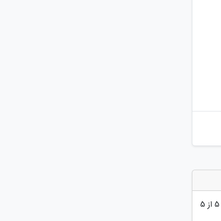
5
از 5