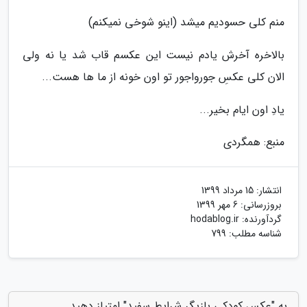
منم کلی حسودیم میشد (اینو شوخی نمیکنم)
بالاخره آخرش یادم نیست این عکسم قاب شد یا نه ولی
الان کلی عکسِ جورواجور تو اون خونه از ما ها هست...
یادِ اون ایام بخیر...
منبع: همگردی
انتشار:
15 مرداد 1399
بروزرسانی:
6 مهر 1399
گردآورنده:
hodablog.ir
شناسه مطلب: 799
به "عکس کودکی بازیگر شرایط سفید" امتیاز دهید