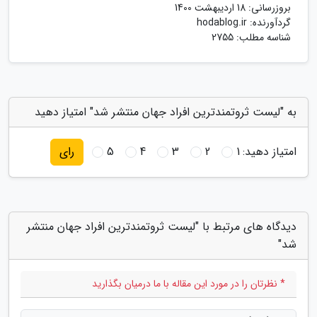
بروزرسانی:
18 اردیبهشت 1400
گردآورنده:
hodablog.ir
شناسه مطلب: 2755
به "لیست ثروتمندترین افراد جهان منتشر شد" امتیاز دهید
امتیاز دهید:
1
2
3
4
5
رای
دیدگاه های مرتبط با "لیست ثروتمندترین افراد جهان منتشر
شد"
* نظرتان را در مورد این مقاله با ما درمیان بگذارید